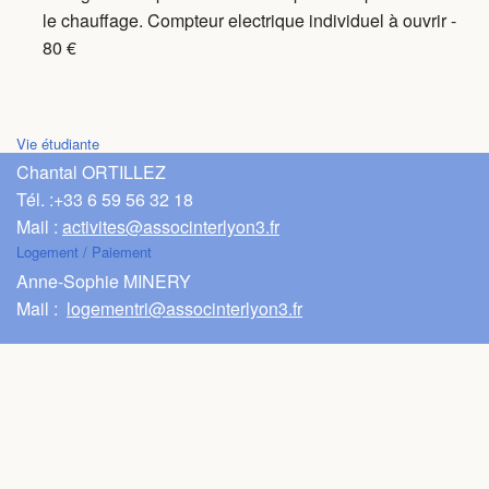
le chauffage. Compteur electrique individuel à ouvrir -
80 €
Vie étudiante
Chantal ORTILLEZ
Tél. :
+33 6 59 56 32 18
Mail :
activites@associnterlyon3.fr
Logement / Paiement
Anne-Sophie MINERY
Mail :
logementri@associnterlyon3.fr