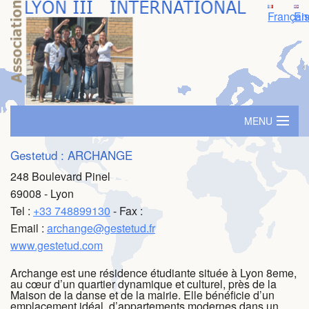
Françai
En
MENU
Accueil
Gestetud : ARCHANGE
248 Boulevard Pinel
Logement
69008 - Lyon
Tel :
+33 748899130
- Fax :
SIM - Séminaire d'immersion
Email :
archange@gestetud.fr
Prime ambassadeur
www.gestetud.com
Archange est une résidence étudiante située à Lyon 8eme,
Parrainage
au cœur d’un quartier dynamique et culturel, près de la
Maison de la danse et de la mairie. Elle bénéficie d’un
Evénements
emplacement idéal, d’appartements modernes dans un