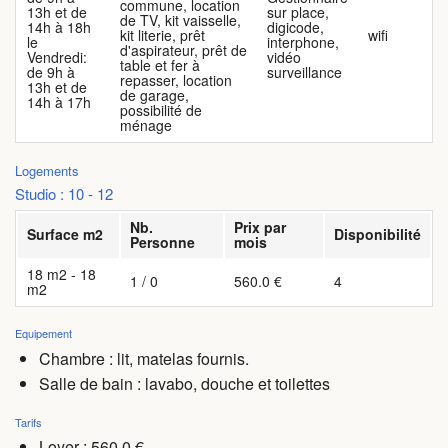
commune, location
13h et de
sur place,
de TV, kit vaisselle,
14h à 18h
digicode,
kit literie, prêt
wifi
le
interphone,
d'aspirateur, prêt de
Vendredi:
vidéo
table et fer à
de 9h à
surveillance
repasser, location
13h et de
de garage,
14h à 17h
possibilité de
ménage
Logements
Studio : 10 - 12
Nb.
Prix par
Surface m2
Disponibilité
Personne
mois
18 m2 - 18
1 / 0
560.0 €
4
m2
Equipement
Chambre : lit, matelas fournis.
Salle de bain : lavabo, douche et toilettes
Tarifs
Loyer : 560.0 €