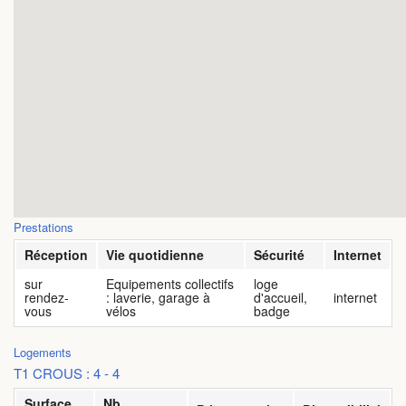
FAQ
Vidéos
Prestations
Réception
Vie quotidienne
Sécurité
Internet
sur
Equipements collectifs
loge
rendez-
: laverie, garage à
d'accueil,
internet
vous
vélos
badge
Logements
T1 CROUS : 4 - 4
Surface
Nb.