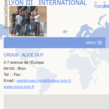
Françai
En
MENU
Accueil
CROUS : ALICE GUY
3-7 avenue de l'Europe
Logement
69100 - Bron
Tel :
- Fax :
SIM - Séminaire d'immersion
Email :
residences.lyon8@crous-lyon.fr
Prime ambassadeur
www.crous-lyon.fr
Parrainage
Evénements