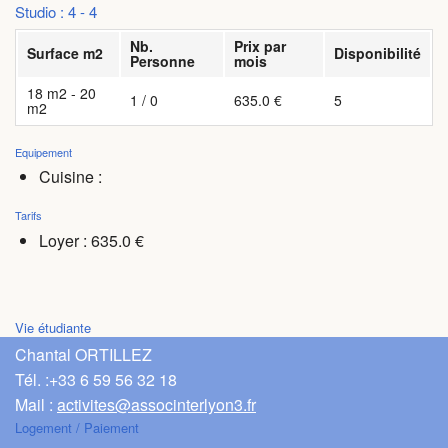
Studio : 4 - 4
Nb.
Prix par
Surface m2
Disponibilité
Personne
mois
18 m2 - 20
1 / 0
635.0 €
5
m2
Equipement
Cuisine :
Tarifs
Loyer : 635.0 €
Vie étudiante
Chantal ORTILLEZ
Tél. :
+33 6 59 56 32 18
Mail :
activites@associnterlyon3.fr
Logement / Paiement