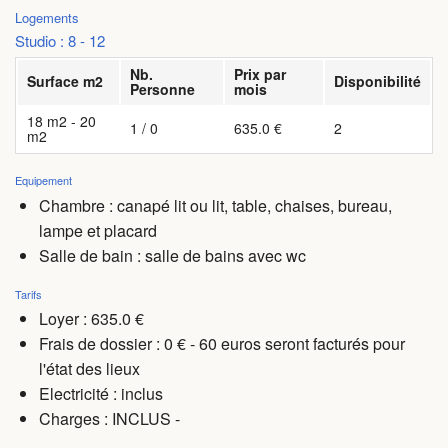
Logements
Studio : 8 - 12
Nb.
Prix par
Surface m2
Disponibilité
Personne
mois
18 m2 - 20
1 / 0
635.0 €
2
m2
Equipement
Chambre : canapé lit ou lit, table, chaises, bureau,
lampe et placard
Salle de bain : salle de bains avec wc
Tarifs
Loyer : 635.0 €
Frais de dossier : 0 € - 60 euros seront facturés pour
l'état des lieux
Electricité : inclus
Charges
: INCLUS -