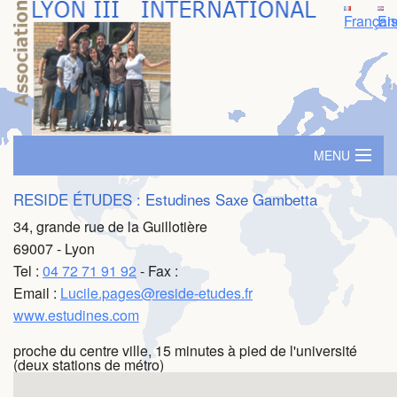
Françai
En
MENU
Accueil
RESIDE ÉTUDES : Estudines Saxe Gambetta
34, grande rue de la Guillotière
Logement
69007 - Lyon
Tel :
04 72 71 91 92
- Fax :
SIM - Séminaire d'immersion
Email :
Lucile.pages@reside-etudes.fr
Prime ambassadeur
www.estudines.com
proche du centre ville, 15 minutes à pied de l'université
Parrainage
(deux stations de métro)
Evénements