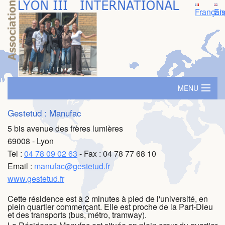
Françai
En
MENU
Accueil
Gestetud : Manufac
5 bis avenue des frères lumières
Logement
69008 - Lyon
Tel :
04 78 09 02 63
- Fax : 04 78 77 68 10
SIM - Séminaire d'immersion
Email :
manufac@gestetud.fr
Prime ambassadeur
www.gestetud.fr
Cette résidence est à 2 minutes à pied de l'université, en
Parrainage
plein quartier commerçant. Elle est proche de la Part-Dieu
et des transports (bus, métro, tramway).
Evénements