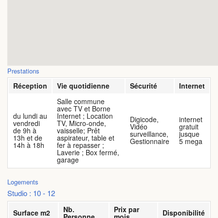
Prestations
Réception
Vie quotidienne
Sécurité
Internet
Salle commune
avec TV et Borne
du lundi au
Internet ; Location
Digicode,
internet
vendredi
TV, Micro-onde,
Vidéo
gratuit
de 9h à
vaisselle; Prêt
surveillance,
jusque
13h et de
aspirateur, table et
Gestionnaire
5 mega
14h à 18h
fer à repasser ;
Laverie ; Box fermé,
garage
Logements
Studio : 10 - 12
Nb.
Prix par
Surface m2
Disponibilité
Personne
mois