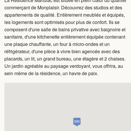
La Résidence Manufac est située en plein cœur du quartier
commerçant de Monplaisir. Découvrez des studios et des
FAQ
appartements de qualité. Entièrement meublés et équipés,
les logements sont optimisés pour plus de confort. Ils se
Vidéos
composent d'une salle de bains privative avec baignoire et
sanitaire, d'une kitchenette entièrement équipée contenant
une plaque chauffante, un four à micro-ondes et un
réfrigérateur, d'une pièce à vivre bien agencée avec des
placards, un lit, un grand bureau, une étagère et 2 chaises.
Un jardin agréable au paysage verdoyant, vous offrira, au
sein même de la résidence, un havre de paix.