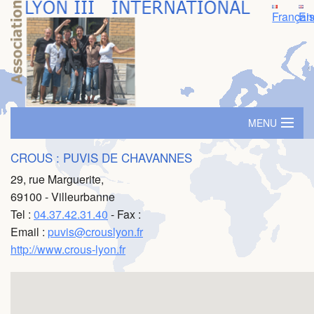
Françai
En
MENU
Accueil
CROUS : PUVIS DE CHAVANNES
29, rue Marguerite,
Logement
69100 - Villeurbanne
Tel :
04.37.42.31.40
- Fax :
SIM - Séminaire d'immersion
Email :
puvis@crouslyon.fr
Prime ambassadeur
http://www.crous-lyon.fr
Parrainage
Evénements