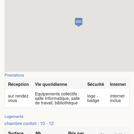
FAQ
Vidéos
Prestations
Réception
Vie quotidienne
Sécurité
Internet
Equipements collectifs :
sur rendez
loge -
internet
salle Informatique, salle
vous
badge
inclus
de travail, bibliothèque
Logements
chambre confort : 10 - 12
Surface
Nb.
Prix par