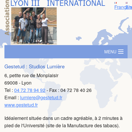
Françai
En
MENU
Accueil
Gestetud : Studios Lumière
6, petite rue de Monplaisir
Logement
69008 - Lyon
Tel :
04 72 78 94 92
- Fax : 04 72 78 40 26
SIM - Séminaire d'immersion
Email :
lumiere@gestetud.fr
Prime ambassadeur
www.gestetud.fr
Parrainage
Idéalement située dans un cadre agréable, à 2 minutes à
pied de l'Université (site de la Manufacture des tabacs).
Evénements