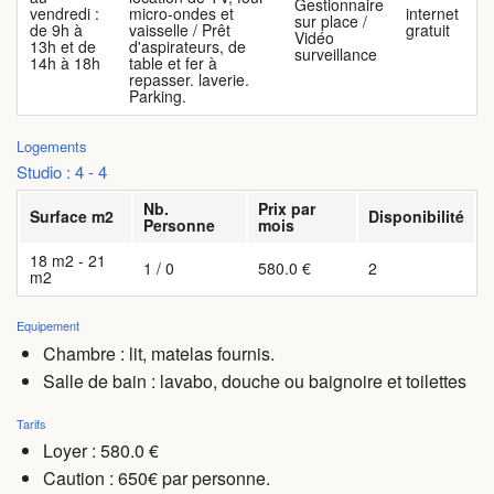
Gestionnaire
vendredi :
micro-ondes et
internet
sur place /
de 9h à
vaisselle / Prêt
gratuit
Vidéo
13h et de
d'aspirateurs, de
surveillance
14h à 18h
table et fer à
repasser. laverie.
Parking.
Logements
Studio : 4 - 4
Nb.
Prix par
Surface m2
Disponibilité
Personne
mois
18 m2 - 21
1 / 0
580.0 €
2
m2
Equipement
Chambre : lit, matelas fournis.
Salle de bain : lavabo, douche ou baignoire et toilettes
Tarifs
Loyer : 580.0 €
Caution : 650€ par personne.