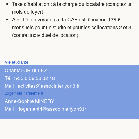
Taxe d'habitation : à la charge du locataire (comptez un
mois de loyer)
Als : L'aide versée par la CAF est d'environ 175 €
mensuels pour un studio et pour les collocations 2 et 3
(contrat individuel de location)
Vie étudiante
Chantal ORTILLEZ
Tél. :
+33 6 59 56 32 18
Mail :
activites@associnterlyon3.fr
Logement / Paiement
Anne-Sophie MINERY
Mail :
logementri@associnterlyon3.fr