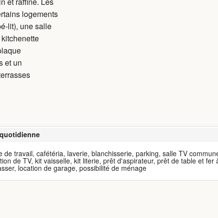
 et raffiné. Les
ertains logements
-lit), une salle
 kitchenette
plaque
s et un
 terrasses
 quotidienne
e de travail, cafétéria, laverie, blanchisserie, parking, salle TV commun
tion de TV, kit vaisselle, kit literie, prêt d'aspirateur, prêt de table et fer 
sser, location de garage, possibilité de ménage