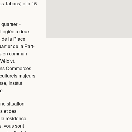
des Tabacs) et à 15
quartier «
ivilégiée a deux
 de la Place
artier de la Part-
rts en commun
Vélo'v).
xions Commerces
culturels majeurs
e, Institut
e.
ne situation
s et des
la résidence.
s, vous sont