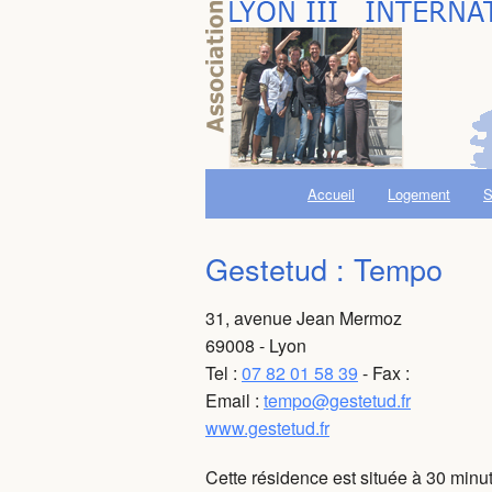
Accueil
Logement
S
Gestetud : Tempo
31, avenue Jean Mermoz
69008 - Lyon
Tel :
07 82 01 58 39
- Fax :
Email :
tempo@gestetud.fr
www.gestetud.fr
Cette résidence est située à 30 minu