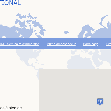
IM - Séminaire d'immersion
Prime ambassadeur
Parrainage
Ev
tes à pied de