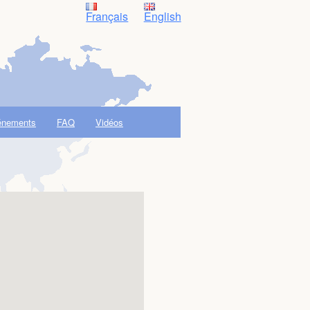
Français
English
énements
FAQ
Vidéos